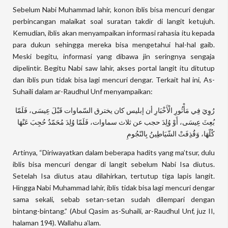
Sebelum Nabi Muhammad lahir, konon iblis bisa mencuri dengar
perbincangan malaikat soal suratan takdir di langit ketujuh.
Kemudian, iblis akan menyampaikan informasi rahasia itu kepada
para dukun sehingga mereka bisa mengetahui hal-hal gaib.
Meski begitu, informasi yang dibawa jin seringnya sengaja
dipelintir. Begitu Nabi saw lahir, akses portal langit itu ditutup
dan iblis pun tidak bisa lagi mencuri dengar. Terkait hal ini, As-
Suhaili dalam ar-Raudhul Unf menyampaikan:
رُوِيَ فِي مَأْثُورِ الْأَخْبَارِ أن إبليس كان يخترق السّماوات قَبْلَ عِيسَى، فَلَمّا
بُعِثَ عِيسَى، أَوْ وُلِدَ حجب عن ثلاث سماوات، فَلَمّا وُلِدَ مُحَمّدٌ حُجِبَ عَنْهَا
كُلّهَا، وَقُذِفَتْ الشّيَاطِينُ بِالنّجُومِ
Artinya, “Diriwayatkan dalam beberapa hadits yang ma’tsur, dulu
iblis bisa mencuri dengar di langit sebelum Nabi Isa diutus.
Setelah Isa diutus atau dilahirkan, tertutup tiga lapis langit.
Hingga Nabi Muhammad lahir, iblis tidak bisa lagi mencuri dengar
sama sekali, sebab setan-setan sudah dilempari dengan
bintang-bintang.” (Abul Qasim as-Suhaili, ar-Raudhul Unf, juz II,
halaman 194). Wallahu a’lam.