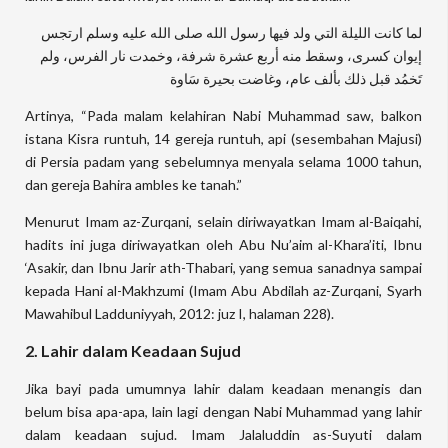
لما كانت الليلة التي ولد فيها رسول الله صلى الله عليه وسلم ارتجس
إيوان كسرى، وسقط منه أربع عشرة شرفة، وخمدت نار الفرس، ولم
تَخمُد قبل ذلك بألف عام، وغاضت بحيرة سَاوة
Artinya, “Pada malam kelahiran Nabi Muhammad saw, balkon
istana Kisra runtuh, 14 gereja runtuh, api (sesembahan Majusi)
di Persia padam yang sebelumnya menyala selama 1000 tahun,
dan gereja Bahira ambles ke tanah.”
Menurut Imam az-Zurqani, selain diriwayatkan Imam al-Baiqahi,
hadits ini juga diriwayatkan oleh Abu Nu’aim al-Khara’iti, Ibnu
‘Asakir, dan Ibnu Jarir ath-Thabari, yang semua sanadnya sampai
kepada Hani al-Makhzumi (Imam Abu Abdilah az-Zurqani, Syarh
Mawahibul Ladduniyyah, 2012: juz I, halaman 228).
2. Lahir dalam Keadaan Sujud
Jika bayi pada umumnya lahir dalam keadaan menangis dan
belum bisa apa-apa, lain lagi dengan Nabi Muhammad yang lahir
dalam keadaan sujud. Imam Jalaluddin as-Suyuti dalam