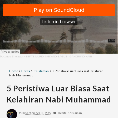
Pecandu Sholawat
·
SIFATE MURID INGKANG BAGUS - GANDRUNG NABI
Home
Berita
Keislaman
5 Peristiwa Luar Biasa saat Kelahiran
Nabi Muhammad
5 Peristiwa Luar Biasa Saat
Kelahiran Nabi Muhammad
Di
September 30, 2022
Berita,
Keislaman,