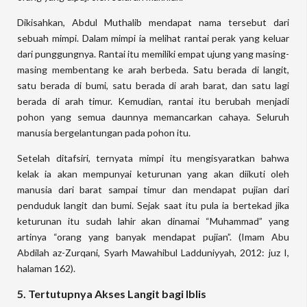
Dikisahkan, Abdul Muthalib mendapat nama tersebut dari
sebuah mimpi. Dalam mimpi ia melihat rantai perak yang keluar
dari punggungnya. Rantai itu memiliki empat ujung yang masing-
masing membentang ke arah berbeda. Satu berada di langit,
satu berada di bumi, satu berada di arah barat, dan satu lagi
berada di arah timur. Kemudian, rantai itu berubah menjadi
pohon yang semua daunnya memancarkan cahaya. Seluruh
manusia bergelantungan pada pohon itu.
Setelah ditafsiri, ternyata mimpi itu mengisyaratkan bahwa
kelak ia akan mempunyai keturunan yang akan diikuti oleh
manusia dari barat sampai timur dan mendapat pujian dari
penduduk langit dan bumi. Sejak saat itu pula ia bertekad jika
keturunan itu sudah lahir akan dinamai “Muhammad” yang
artinya “orang yang banyak mendapat pujian”. (Imam Abu
Abdilah az-Zurqani, Syarh Mawahibul Ladduniyyah, 2012: juz I,
halaman 162).
5. Tertutupnya Akses Langit bagi Iblis