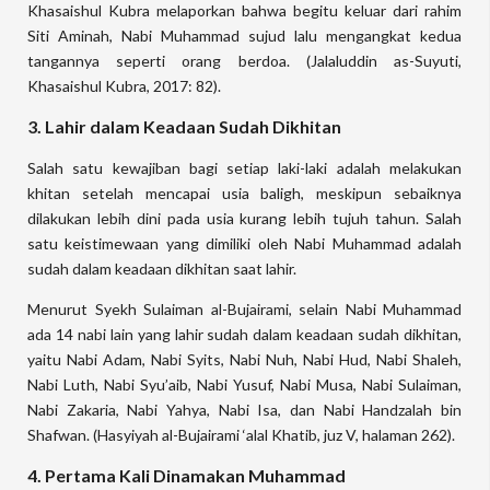
Khasaishul Kubra melaporkan bahwa begitu keluar dari rahim
Siti Aminah, Nabi Muhammad sujud lalu mengangkat kedua
tangannya seperti orang berdoa. (Jalaluddin as-Suyuti,
Khasaishul Kubra, 2017: 82).
3. Lahir dalam Keadaan Sudah Dikhitan
Salah satu kewajiban bagi setiap laki-laki adalah melakukan
khitan setelah mencapai usia baligh, meskipun sebaiknya
dilakukan lebih dini pada usia kurang lebih tujuh tahun. Salah
satu keistimewaan yang dimiliki oleh Nabi Muhammad adalah
sudah dalam keadaan dikhitan saat lahir.
Menurut Syekh Sulaiman al-Bujairami, selain Nabi Muhammad
ada 14 nabi lain yang lahir sudah dalam keadaan sudah dikhitan,
yaitu Nabi Adam, Nabi Syits, Nabi Nuh, Nabi Hud, Nabi Shaleh,
Nabi Luth, Nabi Syu’aib, Nabi Yusuf, Nabi Musa, Nabi Sulaiman,
Nabi Zakaria, Nabi Yahya, Nabi Isa, dan Nabi Handzalah bin
Shafwan. (Hasyiyah al-Bujairami ‘alal Khatib, juz V, halaman 262).
4. Pertama Kali Dinamakan Muhammad