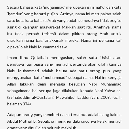
Secara bahasa, kata ‘muḫammad’ merupakan isim maf’ul dari kata
‘ḫamdun’ yang berarti pujian. Artinya, nama ini merupakan salah
satu kosa kata bahasa Arab yang sudah semestinya tidak begitu
asing di kalangan masyarakat Makkah saat itu. Anehnya, nama
itu tidak pernah terbesit dalam pikiran orang Arab untuk
dijadikan nama bagi anak-anak mereka. Nama ini pertama kali
dipakai oleh Nabi Muhammad saw.
Imam Ibnu Qutaibah menegaskan, salah satu irhâsh atau
peristiwa luar biasa yang menjadi pertanda akan dilahirkannya
Nabi Muhammad adalah belum ada satu orang pun yang
menggunakan kata “muhammad” sebagai nama. Hal ini sengaja
Allah lakukan demi menjaga kesucian Nabi Muhammad
sebagaimana hal serupa juga dilakukan kepada Nabi Yahya as.
(Syihabuddin al-Qastalani, Mawahibul Ladduniyah, 2009: juz I,
halaman 374).
Adapun orang yang memberi nama tersebut adalah sang kakek,
Abdul Muthallib. Sebab, ia menghendaki cucunya kelak menjadi
orang yang dipuji oleh seluruh makhluk.