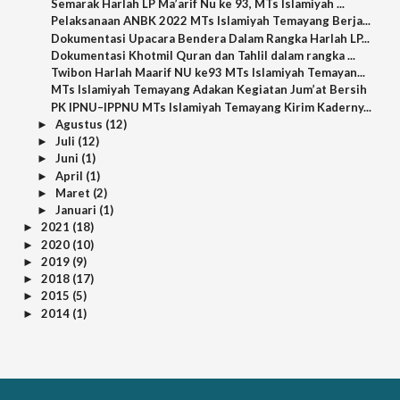
Semarak Harlah LP Ma’arif Nu ke 93, MTs Islamiyah ...
Pelaksanaan ANBK 2022 MTs Islamiyah Temayang Berja...
Dokumentasi Upacara Bendera Dalam Rangka Harlah LP...
Dokumentasi Khotmil Quran dan Tahlil dalam rangka ...
Twibon Harlah Maarif NU ke93 MTs Islamiyah Temayan...
MTs Islamiyah Temayang Adakan Kegiatan Jum’at Bersih
PK IPNU–IPPNU MTs Islamiyah Temayang Kirim Kaderny...
Agustus
(12)
►
Juli
(12)
►
Juni
(1)
►
April
(1)
►
Maret
(2)
►
Januari
(1)
►
2021
(18)
►
2020
(10)
►
2019
(9)
►
2018
(17)
►
2015
(5)
►
2014
(1)
►