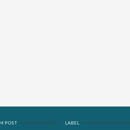
M POST
LABEL