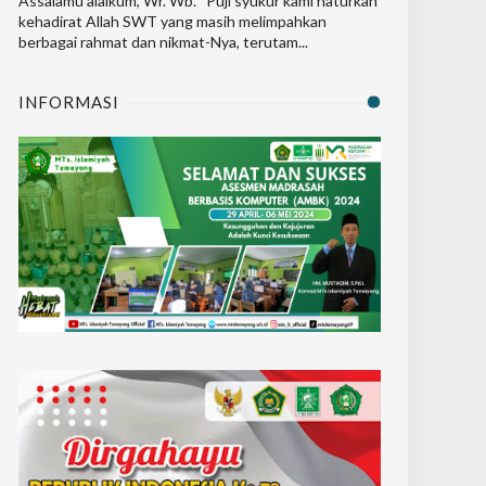
Assalamu’alaikum, Wr. Wb. Puji syukur kami haturkan
kehadirat Allah SWT yang masih melimpahkan
berbagai rahmat dan nikmat-Nya, terutam...
INFORMASI