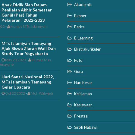
Anak Didik Siap Dalam
Akademik
Penilaian Akhir Semester
Ganjil (Pas) Tahun
Banner
Pelajaran : 2022-2023
022
-
Humas MTs. Islamiyah
Berita
E-Learning
MTs Islamiyah Temayang
Ajak Siswa Ziarah Wali Dan
Ekstrakurikuler
Study Tour Yogyakarta
May 23 2023
-
Humas MTs.
Foto
Temayang
Guru
Hari Santri Nasional 2022,
MTs Islamiyah Temayang
Hari Besar
Gelar Upacara
Oct 22 2022
-
Moh Wahyudi
Keislaman
Kesiswaan
Prestasi
Siroh Nabawi