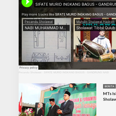
Pecandu Sholawat
·
SIFATE MURID INGKANG BAGUS - GANDRUNG NABI
BERITA
MTs Is
Shola