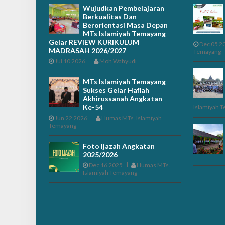
Wujudkan Pembelajaran
Berkualitas Dan
Berorientasi Masa Depan
MTs Islamiyah Temayang
Gelar REVIEW KURIKULUM
Dec 05 2
MADRASAH 2026/2027
Temayang
Jul 10 2026
Moh Wahyudi
MTs Islamiyah Temayang
Sukses Gelar Haflah
Akhirussanah Angkatan
Ke-54
Islamiyah 
Jun 22 2026
Humas MTs. Islamiyah
Temayang
Foto Ijazah Angkatan
2025/2026
Dec 16 2025
Humas MTs.
Islamiyah Temayang