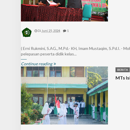
Di
Juni 25, 2024
1
( Erni Rukmini, S.AG., M.Pd.- KH, Imam Mustaqim, S.Pd.I. - 
pelepasan peserta didik kelas...
Continue reading
BERITA
MTs Is