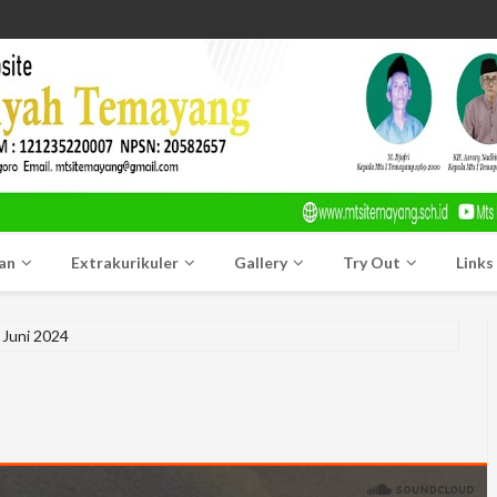
an
Extrakurikuler
Gallery
Try Out
Links
Juni 2024