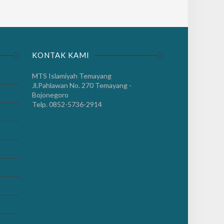
KONTAK KAMI
MTS Islamiyah Temayang
Jl.Pahlawan No. 270 Temayang -
Bojonegoro
Telp. 0852-5736-2914