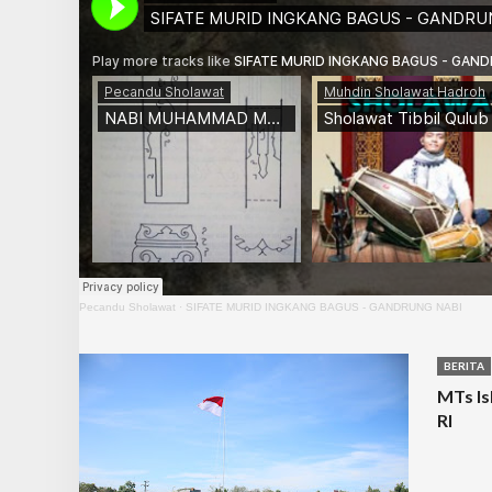
Pecandu Sholawat
·
SIFATE MURID INGKANG BAGUS - GANDRUNG NABI
BERITA
MTs Is
RI