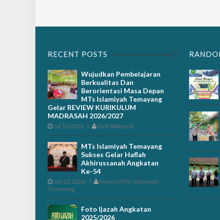
RECENT POSTS
RANDO
Wujudkan Pembelajaran
Berkualitas Dan
Berorientasi Masa Depan
MTs Islamiyah Temayang
Gelar REVIEW KURIKULUM
MADRASAH 2026/2027
Jul 10 2026
Moh Wahyudi
MTs Islamiyah Temayang
Sukses Gelar Haflah
Akhirussanah Angkatan
Ke-54
Jun 22 2026
Humas MTs. Islamiyah
Temayang
Foto Ijazah Angkatan
2025/2026