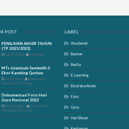
M POST
LABEL
PENILAIAN AKHIR TAHUN
Akademik
(TP 2021/2022)
Banner
Jun 02 2022
-
Unknown
Berita
MTs Islamiyah Sembelih 3
Ekor Kambing Qurban
E-Learning
Jul 02 2023
-
Humas MTs.
Islamiyah Temayang
Ekstrakurikuler
Dokumentasi Foto Hari
Foto
Guru Nasional 2022
Nov 25 2022
-
Humas MTs.
Guru
Islamiyah Temayang
Hari Besar
Keislaman