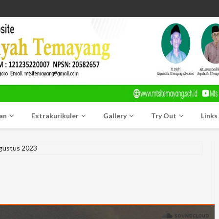
an
Extrakurikuler
Gallery
Try Out
Links
gustus 2023