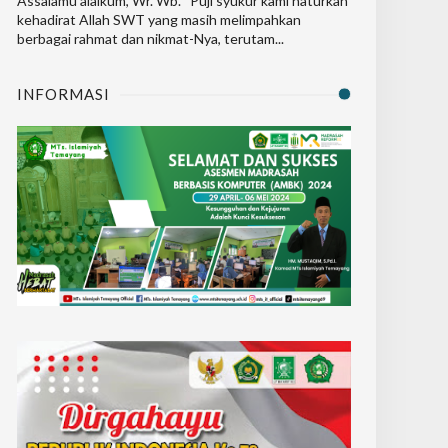
Assalamu’alaikum, Wr. Wb. Puji syukur kami haturkan
kehadirat Allah SWT yang masih melimpahkan
berbagai rahmat dan nikmat-Nya, terutam...
INFORMASI