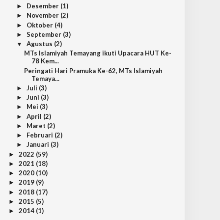
Desember
(1)
►
November
(2)
►
Oktober
(4)
►
September
(3)
►
Agustus
(2)
▼
MTs Islamiyah Temayang ikuti Upacara HUT Ke-
78 Kem...
Peringati Hari Pramuka Ke-62, MTs Islamiyah
Temaya...
Juli
(3)
►
Juni
(3)
►
Mei
(3)
►
April
(2)
►
Maret
(2)
►
Februari
(2)
►
Januari
(3)
►
2022
(59)
►
2021
(18)
►
2020
(10)
►
2019
(9)
►
2018
(17)
►
2015
(5)
►
2014
(1)
►