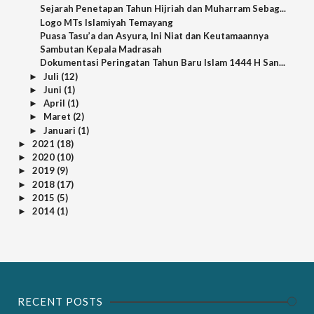
Sejarah Penetapan Tahun Hijriah dan Muharram Sebag...
Logo MTs Islamiyah Temayang
Puasa Tasu’a dan Asyura, Ini Niat dan Keutamaannya
Sambutan Kepala Madrasah
Dokumentasi Peringatan Tahun Baru Islam 1444 H San...
Juli
(12)
►
Juni
(1)
►
April
(1)
►
Maret
(2)
►
Januari
(1)
►
2021
(18)
►
2020
(10)
►
2019
(9)
►
2018
(17)
►
2015
(5)
►
2014
(1)
►
RECENT POSTS