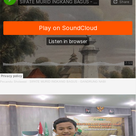
Pecandu Sholawat
·
SIFATE MURID INGKANG BAGUS - GANDRUNG NABI