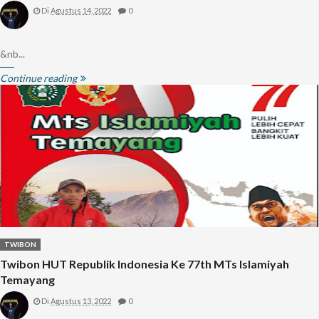
Di
Agustus 14, 2022
0
&nb...
Continue reading
TWIBON
Twibon HUT Republik Indonesia Ke 77th MTs Islamiyah
Temayang
Di
Agustus 13, 2022
0