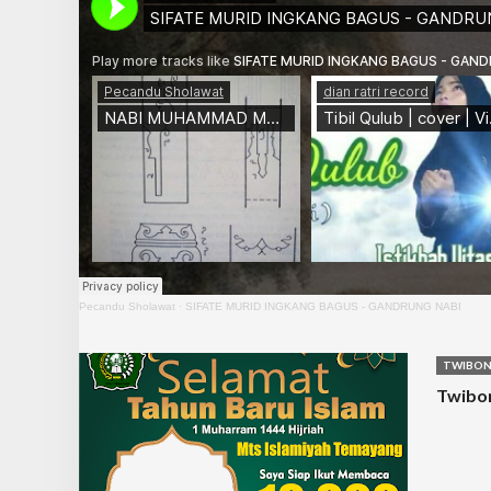
Pecandu Sholawat
·
SIFATE MURID INGKANG BAGUS - GANDRUNG NABI
TWIBO
Twibon