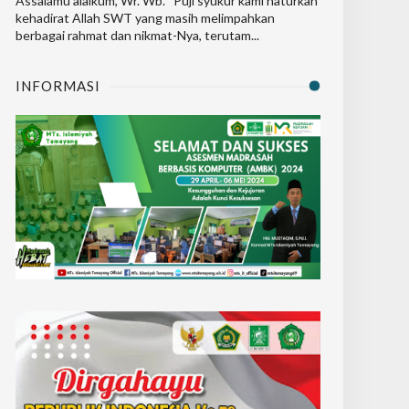
Assalamu’alaikum, Wr. Wb. Puji syukur kami haturkan
kehadirat Allah SWT yang masih melimpahkan
berbagai rahmat dan nikmat-Nya, terutam...
INFORMASI