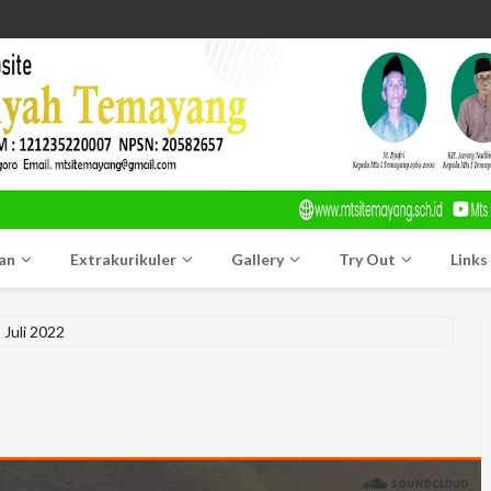
an
Extrakurikuler
Gallery
Try Out
Links
Juli 2022