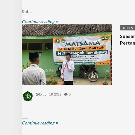
&nb...
Continue reading
BERITA
Suasan
Perta
Di
Juli 18, 2022
0
...
Continue reading