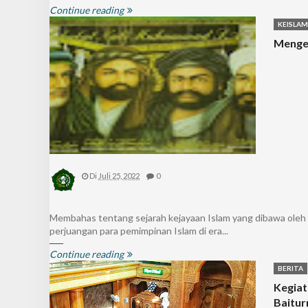
Continue reading
KEISLA
Menge
Di
Juli 25, 2022
0
Membahas tentang sejarah kejayaan Islam yang dibawa oleh 
perjuangan para pemimpinan Islam di era...
Continue reading
BERITA
Kegiat
Baitu