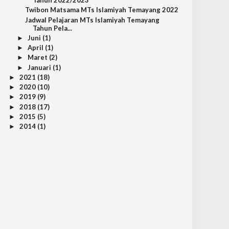
Tahun 2022/2023
Twibon Matsama MTs Islamiyah Temayang 2022
Jadwal Pelajaran MTs Islamiyah Temayang
Tahun Pela...
Juni
(1)
►
April
(1)
►
Maret
(2)
►
Januari
(1)
►
2021
(18)
►
2020
(10)
►
2019
(9)
►
2018
(17)
►
2015
(5)
►
2014
(1)
►