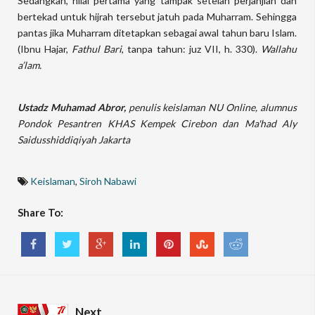
Sedangkan, hilal pertama yang tampak setelah perjanjian dan
bertekad untuk hijrah tersebut jatuh pada Muharram. Sehingga
pantas jika Muharram ditetapkan sebagai awal tahun baru Islam.
(Ibnu Hajar,
Fathul Bari
, tanpa tahun: juz VII, h. 330).
Wallahu
a’lam.
Ustadz Muhamad Abror,
penulis keislaman NU Online, alumnus
Pondok Pesantren KHAS Kempek Cirebon dan Ma'had Aly
Saidusshiddiqiyah Jakarta
Keislaman
,
Siroh Nabawi
Share To:
Next