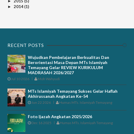
2015
(5)
►
2014
(1)
►
RECENT POSTS
Wujudkan Pembelajaran Berkualitas Dan
Berorientasi Masa Depan MTs Islamiyah
Temayang Gelar REVIEW KURIKULUM
MADRASAH 2026/2027
Jul 10 2026
Moh Wahyudi
MTs Islamiyah Temayang Sukses Gelar Haflah
Akhirussanah Angkatan Ke-54
Jun 22 2026
Humas MTs. Islamiyah Temayang
Foto Ijazah Angkatan 2025/2026
Dec 16 2025
Humas MTs. Islamiyah Temayang