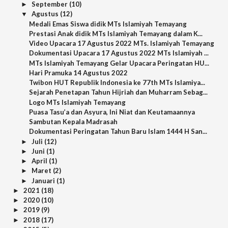
September
(10)
►
Agustus
(12)
▼
Medali Emas Siswa didik MTs Islamiyah Temayang
Prestasi Anak didik MTs Islamiyah Temayang dalam K...
Video Upacara 17 Agustus 2022 MTs. Islamiyah Temayang
Dokumentasi Upacara 17 Agustus 2022 MTs Islamiyah ...
MTs Islamiyah Temayang Gelar Upacara Peringatan HU...
Hari Pramuka 14 Agustus 2022
Twibon HUT Republik Indonesia ke 77th MTs Islamiya...
Sejarah Penetapan Tahun Hijriah dan Muharram Sebag...
Logo MTs Islamiyah Temayang
Puasa Tasu’a dan Asyura, Ini Niat dan Keutamaannya
Sambutan Kepala Madrasah
Dokumentasi Peringatan Tahun Baru Islam 1444 H San...
Juli
(12)
►
Juni
(1)
►
April
(1)
►
Maret
(2)
►
Januari
(1)
►
2021
(18)
►
2020
(10)
►
2019
(9)
►
2018
(17)
►