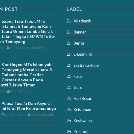
M POST
LABEL
Sabet Tiga Tropi, MTs
Akademik
Islamiyah Temayang Raih
Juara Umum Lomba Gerak
Banner
Jalan Tingkat SMP/MTs Se-
an Temayang
Berita
023
-
Humas MTs. Islamiyah
E-Learning
Kontingen MTs Islamiyah
Ekstrakurikuler
Temayang Meraih Juara 3
Dalam Lomba Cerdas
Foto
Cermat Aswaja Pada
antri 7 Jawa Timur
Guru
022
-
Moh Wahyudi
Hari Besar
Puasa Tasu’a Dan Asyura,
Ini Niat Dan Keutamaannya
Keislaman
Aug 06 2022
-
Moh Wahyudi
Kesiswaan
Prestasi