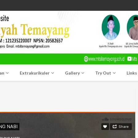
an
Extrakurikuler
Gallery
Try Out
Links