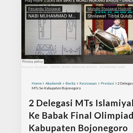
Pecandu Sholawat
·
SIFATE MURID INGKANG BAGUS - GANDRUNG NABI
Home
Akademik
Berita
Kesiswaan
Prestasi
2 Delegas
MTs Se-Kabupaten Bojonegoro
2 Delegasi MTs Islamiya
Ke Babak Final Olimpiad
Kabupaten Bojonegoro