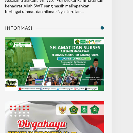
Assalamu’alaikum, Wr. Wb. Puji syukur kami haturkan
kehadirat Allah SWT yang masih melimpahkan
berbagai rahmat dan nikmat-Nya, terutam...
INFORMASI