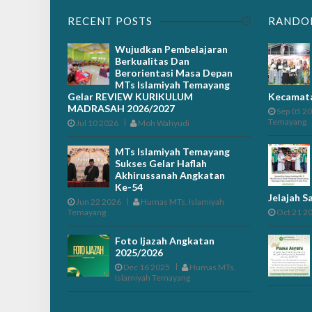
RECENT POSTS
RANDO
Wujudkan Pembelajaran
Berkualitas Dan
Berorientasi Masa Depan
MTs Islamiyah Temayang
Gelar REVIEW KURIKULUM
Kecamat
MADRASAH 2026/2027
Sep 05 2
Temayang
Jul 10 2026
Moh Wahyudi
MTs Islamiyah Temayang
Sukses Gelar Haflah
Akhirussanah Angkatan
Ke-54
Jelajah S
Jun 22 2026
Humas MTs. Islamiyah
Temayang
Oct 21 2
Foto Ijazah Angkatan
2025/2026
Dec 16 2025
Humas MTs.
Islamiyah Temayang