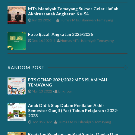
MTs Islamiyah Temayang Sukses Gelar Haflah
Akhirussanah Angkatan Ke-54
Jun 22 2026
Humas MTs. Islamiyah Temayang
Foto Ijazah Angkatan 2025/2026
Dec 16 2025
Humas MTs. Islamiyah Temayang
RANDOM POST
PTS GENAP 2021/2022 MTS ISLAMIYAH
TEMAYANG
Mar 13 2022
-
Unknown
Anak Didik Siap Dalam Penilaian Akhir
Semester Ganjil (Pas) Tahun Pelajaran : 2022-
2023
Dec 05 2022
-
Humas MTs. Islamiyah Temayang
Kegiatan Pembiasaan Pagi Sholat Dhuha Dan