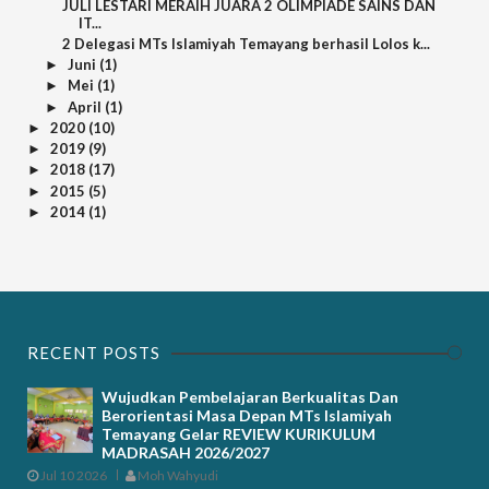
JULI LESTARI MERAIH JUARA 2 OLIMPIADE SAINS DAN
IT...
2 Delegasi MTs Islamiyah Temayang berhasil Lolos k...
Juni
(1)
►
Mei
(1)
►
April
(1)
►
2020
(10)
►
2019
(9)
►
2018
(17)
►
2015
(5)
►
2014
(1)
►
RECENT POSTS
Wujudkan Pembelajaran Berkualitas Dan
Berorientasi Masa Depan MTs Islamiyah
Temayang Gelar REVIEW KURIKULUM
MADRASAH 2026/2027
Jul 10 2026
Moh Wahyudi