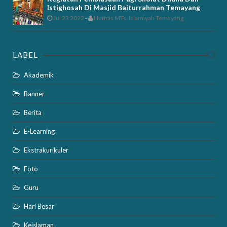
Istighosah Di Masjid Baiturrahman Temayang
Jul 23 2022
-
Humas MTs. Islamiyah Temayang
LABEL
Akademik
Banner
Berita
E-Learning
Ekstrakurikuler
Foto
Guru
Hari Besar
Keislaman