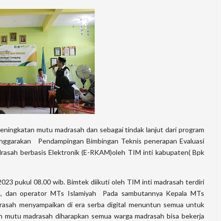
ningkatan mutu madrasah dan sebagai tindak lanjut dari program
nggarakan Pendampingan Bimbingan Teknis penerapan Evaluasi
asah berbasis Elektronik (E-RKAM)oleh TIM inti kabupaten( Bpk
23 pukul 08.00 wib. Bimtek diikuti oleh TIM inti madrasah terdiri
ra, dan operator MTs Islamiyah Pada sambutannya Kepala MTs
rasah menyampaikan di era serba digital menuntun semua untuk
an mutu madrasah diharapkan semua warga madrasah bisa bekerja