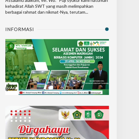
Assalamu’alaikum, Wr. Wb. Puji syukur kami haturkan
kehadirat Allah SWT yang masih melimpahkan
berbagai rahmat dan nikmat-Nya, terutam...
INFORMASI