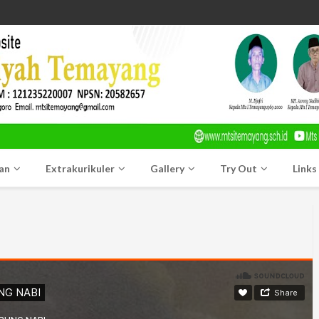
an
Extrakurikuler
Gallery
Try Out
Links