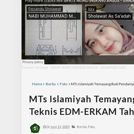
Pecandu Sholawat
·
SIFATE MURID INGKANG BAGUS - GANDRUNG NABI
Home
Berita
Foto
MTs Islamiyah Temayang Ikuti Pendam
MTs Islamiyah Temayan
Teknis EDM-ERKAM Tah
Di
Juni 12, 2023
Berita,
Foto,