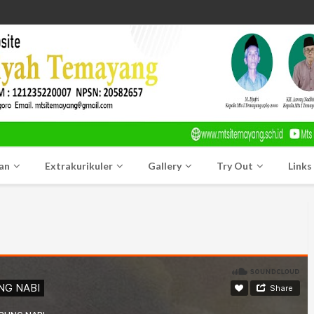
an
Extrakurikuler
Gallery
Try Out
Links