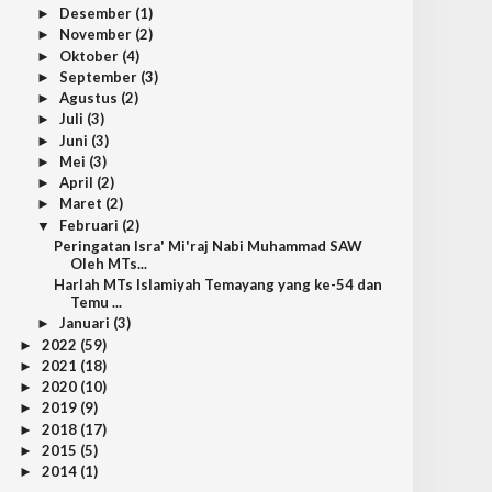
Desember
(1)
►
November
(2)
►
Oktober
(4)
►
September
(3)
►
Agustus
(2)
►
Juli
(3)
►
Juni
(3)
►
Mei
(3)
►
April
(2)
►
Maret
(2)
►
Februari
(2)
▼
Peringatan Isra' Mi'raj Nabi Muhammad SAW
Oleh MTs...
Harlah MTs Islamiyah Temayang yang ke-54 dan
Temu ...
Januari
(3)
►
2022
(59)
►
2021
(18)
►
2020
(10)
►
2019
(9)
►
2018
(17)
►
2015
(5)
►
2014
(1)
►