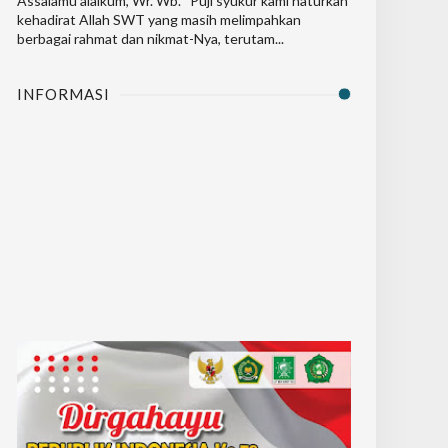
Assalamu’alaikum, Wr. Wb. Puji syukur kami haturkan
kehadirat Allah SWT yang masih melimpahkan
berbagai rahmat dan nikmat-Nya, terutam...
INFORMASI