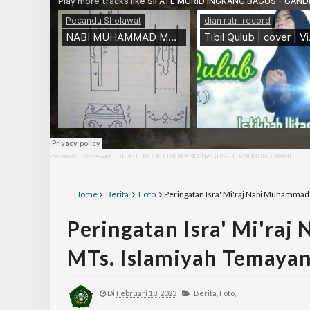
Pecandu Sholawat
·
SIFATE MURID INGKANG BAGUS - GANDRUNG NABI
Home
Berita
Foto
Peringatan Isra' Mi'raj Nabi Muhamma
Peringatan Isra' Mi'r
MTs. Islamiyah Temaya
Di
Februari 18, 2023
Berita,
Foto,