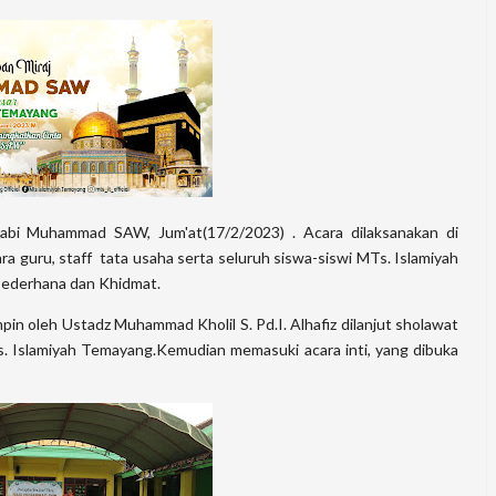
Nabi Muhammad SAW, Jum'at(17/2/2023) . Acara dilaksanakan di
a guru, staff tata usaha serta seluruh siswa-siswi MTs. Islamiyah
sederhana dan Khidmat.
mpin oleh Ustadz Muhammad Kholil S. Pd.I. Alhafiz dilanjut sholawat
s. Islamiyah Temayang.Kemudian memasuki acara inti, yang dibuka