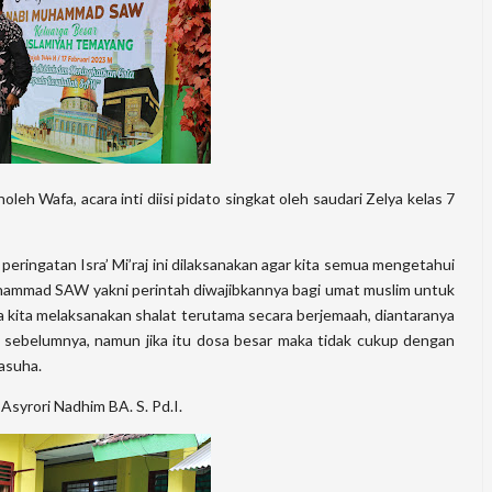
eh Wafa, acara inti diisi pidato singkat oleh saudari Zelya kelas 7
ringatan Isra’ Mi’raj ini dilaksanakan agar kita semua mengetahui
Muhammad SAW yakni perintah diwajibkannya bagi umat muslim untuk
 kita melaksanakan shalat terutama secara berjemaah, diantaranya
 sebelumnya, namun jika itu dosa besar maka tidak cukup dengan
nasuha.
Asyrori Nadhim BA. S. Pd.I.