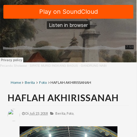
Pecandu Sholawat
·
SIFATE MURID INGKANG BAGUS - GANDRUNG NABI
Home
Berita
Foto
HAFLAH AKHIRISSANAH
HAFLAH AKHIRISSANAH
Di
Juli 23, 2018
Berita,
Foto,