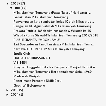
2018
(17)
▼
Juli
(17)
▼
MTs.Islamiyah Temayang (Pawai Ta'aruf Hari santri ...
Gerak Jalan MTs Islamiyah Temayang
Penyampaian kata sambutan kelas IX oleh Nihayatus ...
Pengajian KH Agus Salim di MTs Islamiyah Temayang
Prakata Panitia Haflah Akhirussanah & Wisuda ke 45
Wisuda Purna Siswa MTs.Islamiyah Temayang 2017/2018
PUISI BERANTAI "MBOK JAMU"
Tari Sosonderan Tampilan siswa MTs. Islamiyah Tema...
Karnaval HUT RI Ke 72 MTs Islamiyah Temayang
Englis Club
HAFLAH AKHIRISSANAH
VISI MISI
Program Unggulan : Ekstra Komputer Menjadi Prioritas
MTs.Islamiyah Temayang Berpengalaman Sejak 1969
Madrasah Diniyah
Penerimaan Perserta Didik Baru
Geografi Bojonegoro
2015
(5)
►
2014
(1)
►