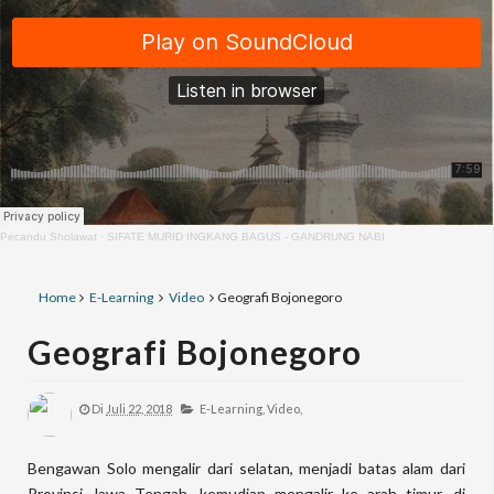
Pecandu Sholawat
·
SIFATE MURID INGKANG BAGUS - GANDRUNG NABI
Home
E-Learning
Video
Geografi Bojonegoro
Geografi Bojonegoro
Di
Juli 22, 2018
E-Learning,
Video,
Bengawan Solo mengalir dari selatan, menjadi batas alam dari
Provinsi Jawa Tengah, kemudian mengalir ke arah timur, di