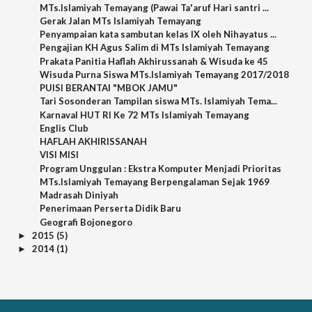
MTs.Islamiyah Temayang (Pawai Ta'aruf Hari santri ...
Gerak Jalan MTs Islamiyah Temayang
Penyampaian kata sambutan kelas IX oleh Nihayatus ...
Pengajian KH Agus Salim di MTs Islamiyah Temayang
Prakata Panitia Haflah Akhirussanah & Wisuda ke 45
Wisuda Purna Siswa MTs.Islamiyah Temayang 2017/2018
PUISI BERANTAI "MBOK JAMU"
Tari Sosonderan Tampilan siswa MTs. Islamiyah Tema...
Karnaval HUT RI Ke 72 MTs Islamiyah Temayang
Englis Club
HAFLAH AKHIRISSANAH
VISI MISI
Program Unggulan : Ekstra Komputer Menjadi Prioritas
MTs.Islamiyah Temayang Berpengalaman Sejak 1969
Madrasah Diniyah
Penerimaan Perserta Didik Baru
Geografi Bojonegoro
2015
(5)
►
2014
(1)
►