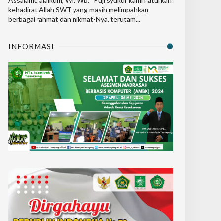
Assalamu’alaikum, Wr. Wb. Puji syukur kami haturkan
kehadirat Allah SWT yang masih melimpahkan
berbagai rahmat dan nikmat-Nya, terutam...
INFORMASI