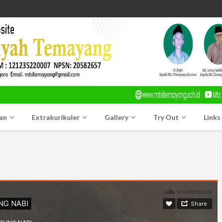
an
Extrakurikuler
Gallery
Try Out
Links