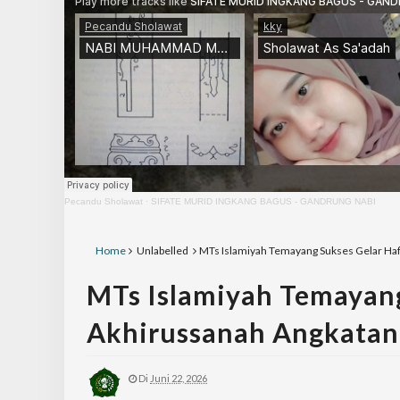
Pecandu Sholawat
·
SIFATE MURID INGKANG BAGUS - GANDRUNG NABI
Home
Unlabelled
MTs Islamiyah Temayang Sukses Gelar Haf
MTs Islamiyah Temayang
Akhirussanah Angkatan
Di
Juni 22, 2026