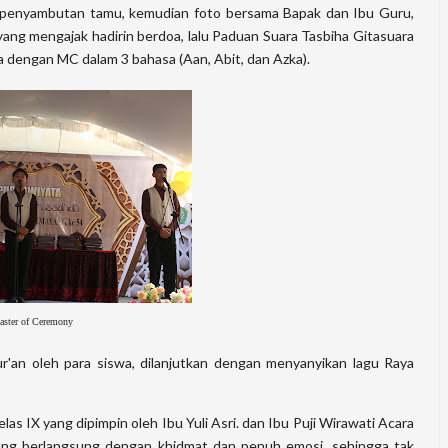
n penyambutan tamu, kemudian foto bersama Bapak dan Ibu Guru,
ang mengajak hadirin berdoa, lalu Paduan Suara Tasbiha Gitasuara
a dengan MC dalam 3 bahasa (Aan, Abit, dan Azka).
ster of Ceremony
r'an oleh para siswa, dilanjutkan dengan menyanyikan lagu Raya
elas IX yang dipimpin oleh Ibu Yuli Asri. dan Ibu Puji Wirawati Acara
ng berlangsung dengan khidmat dan penuh emosi, sehingga tak