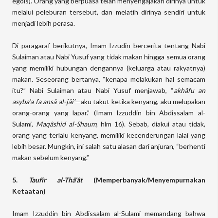
egois). Orang yang berpuasa telah menyengajakan dirinya untuk
melalui peleburan tersebut, dan melatih dirinya sendiri untuk
menjadi lebih perasa.
Di paragaraf berikutnya, Imam Izzudin bercerita tentang Nabi
Sulaiman atau Nabi Yusuf yang tidak makan hingga semua orang
yang memiliki hubungan dengannya (keluarga atau rakyatnya)
makan. Seseorang bertanya, “kenapa melakukan hal semacam
itu?” Nabi Sulaiman atau Nabi Yusuf menjawab, “
akhâfu an
asyba’a fa ansâ al-jâi’
—aku takut ketika kenyang, aku melupakan
orang-orang yang lapar.” (Imam Izzuddin bin Abdissalam al-
Sulami,
Maqâshid al-Shaum
, hlm 16). Sebab, diakui atau tidak,
orang yang terlalu kenyang, memiliki kecenderungan lalai yang
lebih besar. Mungkin, ini salah satu alasan dari anjuran, “berhenti
makan sebelum kenyang.”
5.
Taufîr al-Thâ’ât
(Memperbanyak/Menyempurnakan
Ketaatan)
Imam Izzuddin bin Abdissalam al-Sulami memandang bahwa