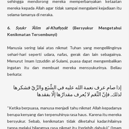
sehingga mendorong mereka memperbanyakan ketaatan
mereka kepada Allah agar tidak sampai mengalami kejadiaan itu
selama-lamanya di neraka.
6.
Syukr ‘Âlim al-Khafiyyât
(Bersyukur Mengetahui
Kenikmatan Tersembunyi)
Manusia sering lalai atas nikmat Tuhan yang mengelilinginya
sehari-hari seperti udara, nafas, gerak dan lain sebagainya.
Menurut Imam Izzuddin al-Sulami, puasa dapat mengembalikan
ingatan itu dan membuat mereka mensyukurinya. Beliau
berkata:
إذا صام عرف نعمة الله عليه في الشِّبَع والرِّيّ فشكرها
لذلك, فإنّ النِّعَم لا يُعرف مقدارُها إلّا بفقدها
“Ketika berpuasa, manusa menjadi tahu nikmat Allah kepadanya
berupa kenyang dan terpenuhinya rasa haus. Karena itu mereka
bersyukur. Sebab, kenikmatan tidak diketahui kadar/nilainya
tanpa melalui hilangnya rasa nikmat itu (terlebih dahulu).” (Imam