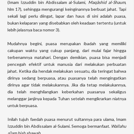
(Imam Izzuddin bin Abdissalam al-Sulami,
Maqâshid al-Shaum
,
hlm 17), sehingga mengurangi keinginannya berbuat jahat. Tapi
sekali lagi perlu diingat, lapar dan haus di sini adalah puasa,
bukan kelaparan yang disebabkan oleh keadaan tertentu (untuk
lebih jelasnya baca nomor 3).
Mudahnya begini, puasa merupakan ibadah yang memiliki
cakupan waktu yang cukup panjang, dari mulai fajar hingga
terbenamnya matahari. Dengan demikian, puasa bisa menjadi
pencegah efektif untuk manusia dari melakukan perbuatan
jahat. Ketika dia hendak melakukan sesuatu, dia teringat bahwa
dirinya sedang berpuasa, atau puasanya telah mengingatkan
dirinya agar tidak melakukannya. Jika dia tetap melakukannya,
dia telah menghilangkan keberkahan puasanya sekaligus
melanggar janjinya kepada Tuhan setelah mengikrarkan niatnya
untuk berpuasa.
Inilah tujuh faedah puasa menurut sultannya para ulama, Imam
Izzuddin bin Abdissalam al-Sulami. Semoga bermanfaat.
Wallahu
a’lam bish shawab
.