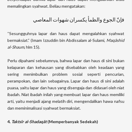
memalingkan syahwat. Beliau mengatakan:
فإنّ الجوع والظمأ يكسران شهوات المعاصي
“Sesungguhnya lapar dan haus dapat mengalahkan syahwat
bermaksiat.” (Imam Izzuddin bin Abdissalam al-Sulami,
Maqâshid
al-Shaum
, hlm 15).
Perlu dipahami sebelumnya, bahwa lapar dan haus di sini bukan
kelaparan dan kehausan yang disebabkan oleh keadaan yang
sering menimbulkan problem sosial seperti pencurian,
perampokan, dan lain sebagainya. Lapar dan haus di sini adalah
puasa, yaitu lapar dan haus yang disengaja dan didasari oleh niat
ibadah. Niat ibadah inilah yang membuat lapar dan haus memiliki
arti, yaitu menjadi ajang melatih diri, mengendalikan hawa nafsu
dan meminimalisasi syahwat bermaksiat.
4.
Taktsîr al-Shadaqât
(Memperbanyak Sedekah)