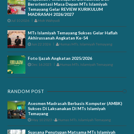
Berorientasi Masa Depan MTs Islamiyah
Temayang Gelar REVIEW KURIKULUM
MADRASAH 2026/2027
Jul 10 2026
Moh Wahyudi
MTs Islamiyah Temayang Sukses Gelar Haflah
Akhirussanah Angkatan Ke-54
Jun 22 2026
Humas MTs. Islamiyah Temayang
Foto Ijazah Angkatan 2025/2026
Dec 16 2025
Humas MTs. Islamiyah Temayang
RANDOM POST
Asesmen Madrasah Berbasis Komputer (AMBK)
Sukses Di Laksanakan Di MTs Islamiyah
Temayang
May 10 2023
-
Humas MTs. Islamiyah Temayang
Suasana Penutupan Matsama MTs Islamiyah