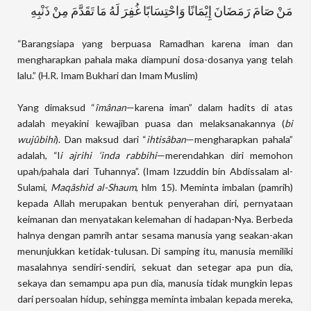
مَنْ صَامَ رَمَضَانَ إِيْمَانًا وَاحْتِسَابًا غُفِرَ لَهُ مَا تَقَدَّمَ مِنْ ذَنْبِهِ
“Barangsiapa yang berpuasa Ramadhan karena iman dan
mengharapkan pahala maka diampuni dosa-dosanya yang telah
lalu.” (H.R. Imam Bukhari dan Imam Muslim)
Yang dimaksud “
îmânan
—karena iman” dalam hadits di atas
adalah meyakini kewajiban puasa dan melaksanakannya (
bi
wujûbihi
). Dan maksud dari “
ihtisâban
—mengharapkan pahala”
adalah, “l
i ajrihi ‘inda rabbihi
—merendahkan diri memohon
upah/pahala dari Tuhannya”. (Imam Izzuddin bin Abdissalam al-
Sulami,
Maqâshid al-Shaum
, hlm 15). Meminta imbalan (pamrih)
kepada Allah merupakan bentuk penyerahan diri, pernyataan
keimanan dan menyatakan kelemahan di hadapan-Nya. Berbeda
halnya dengan pamrih antar sesama manusia yang seakan-akan
menunjukkan ketidak-tulusan. Di samping itu, manusia memiliki
masalahnya sendiri-sendiri, sekuat dan setegar apa pun dia,
sekaya dan semampu apa pun dia, manusia tidak mungkin lepas
dari persoalan hidup, sehingga meminta imbalan kepada mereka,