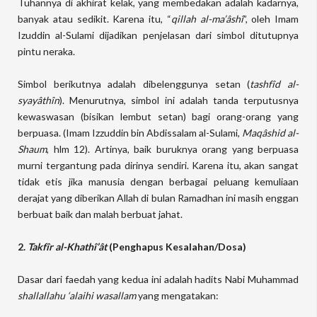
Tuhannya di akhirat kelak, yang membedakan adalah kadarnya,
banyak atau sedikit. Karena itu, “
qillah al-ma’âshî
”, oleh Imam
Izuddin al-Sulami dijadikan penjelasan dari simbol ditutupnya
pintu neraka.
Simbol berikutnya adalah dibelenggunya setan (
tashfîd al-
syayâthîn
). Menurutnya, simbol ini adalah tanda terputusnya
kewaswasan (bisikan lembut setan) bagi orang-orang yang
berpuasa. (Imam Izzuddin bin Abdissalam al-Sulami,
Maqâshid al-
Shaum
, hlm 12). Artinya, baik buruknya orang yang berpuasa
murni tergantung pada dirinya sendiri. Karena itu, akan sangat
tidak etis jika manusia dengan berbagai peluang kemuliaan
derajat yang diberikan Allah di bulan Ramadhan ini masih enggan
berbuat baik dan malah berbuat jahat.
2.
Takfîr al-Khathî’ât
(Penghapus Kesalahan/Dosa)
Dasar dari faedah yang kedua ini adalah hadits Nabi Muhammad
shallallahu ‘alaihi wasallam
yang mengatakan: