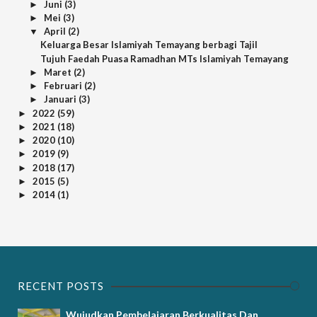
Juni
(3)
►
Mei
(3)
►
April
(2)
▼
Keluarga Besar Islamiyah Temayang berbagi Tajil
Tujuh Faedah Puasa Ramadhan MTs Islamiyah Temayang
Maret
(2)
►
Februari
(2)
►
Januari
(3)
►
2022
(59)
►
2021
(18)
►
2020
(10)
►
2019
(9)
►
2018
(17)
►
2015
(5)
►
2014
(1)
►
RECENT POSTS
Wujudkan Pembelajaran Berkualitas Dan