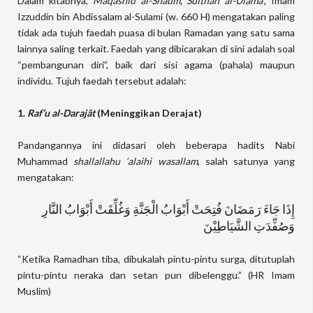
Dalam kitabnya,
Maqâshid al-Shaum, Sulthân al-Ulamâ’
, Imam
Izzuddin bin Abdissalam al-Sulami (w. 660 H) mengatakan paling
tidak ada tujuh faedah puasa di bulan Ramadan yang satu sama
lainnya saling terkait. Faedah yang dibicarakan di sini adalah soal
“pembangunan diri”, baik dari sisi agama (pahala) maupun
individu. Tujuh faedah tersebut adalah:
1.
Raf’u al-Darajât
(Meninggikan Derajat)
Pandangannya ini didasari oleh beberapa hadits Nabi
Muhammad
shallallahu ‘alaihi wasallam
, salah satunya yang
mengatakan:
إِذَا جَاءَ رَمَضَانَ فُتِحَتْ أَبْوَابُ الْجَنَّةِ وَغُلِّقَتْ أَبْوَابُ النَّارِ
وَصُفِّدَتِ الشَّيَاطِيْنَ
“Ketika Ramadhan tiba, dibukalah pintu-pintu surga, ditutuplah
pintu-pintu neraka dan setan pun dibelenggu.” (HR Imam
Muslim)