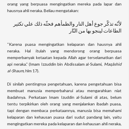
orang yang berpuasa mengingatkan mereka pada lapar dan
hausnya ahli neraka. Beliau mengatakan:
لأنّه تذكّر جوع أهل النار والظمأهم فحثّه ذلك علي تكثير
الطاعات لينجو بها من النّار
“Karena puasa mengingatkan kelaparan dan hausnya ahli
neraka. Hal itulah yang mendorong orang berpuasa
memperbanyak ketaatan kepada Allah agar terselamatkan dari
api neraka.” (Imam Izzuddin bin Abdissalam al-Sulami,
Maqâshid
al-Shaum
, hlm 17).
Di sinilah pentingnya pengetahuan, karena pengetahuan bisa
membuat manusia memperbaharui atau mengarahkan niat
ibadahnya. Perkataan Imam Izuddin al-Sulami di atas, belum
tentu terpikirkan oleh orang yang menjalankan ibadah puasa,
tapi dengan membaca perkataannya, manusia bisa memahami
kelaparan dan kehausan puasa dari sudut pandang lain, yaitu
mengingatkan mereka pada kelaparan dan kehausan ahli neraka,