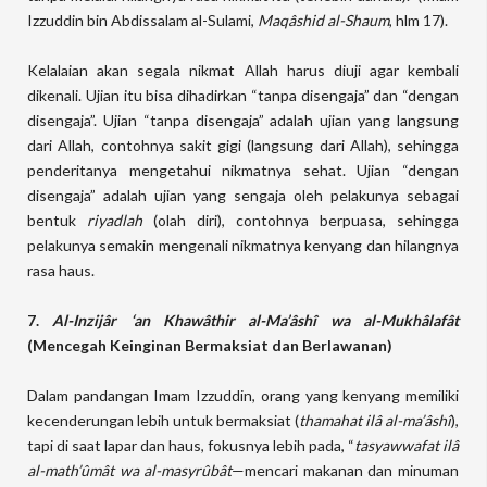
Izzuddin bin Abdissalam al-Sulami,
Maqâshid al-Shaum
, hlm 17).
Kelalaian akan segala nikmat Allah harus diuji agar kembali
dikenali. Ujian itu bisa dihadirkan “tanpa disengaja” dan “dengan
disengaja”. Ujian “tanpa disengaja” adalah ujian yang langsung
dari Allah, contohnya sakit gigi (langsung dari Allah), sehingga
penderitanya mengetahui nikmatnya sehat. Ujian “dengan
disengaja” adalah ujian yang sengaja oleh pelakunya sebagai
bentuk
riyadlah
(olah diri), contohnya berpuasa, sehingga
pelakunya semakin mengenali nikmatnya kenyang dan hilangnya
rasa haus.
7.
Al-Inzijâr ‘an Khawâthir al-Ma’âshî wa al-Mukhâlafât
(Mencegah Keinginan Bermaksiat dan Berlawanan)
Dalam pandangan Imam Izzuddin, orang yang kenyang memiliki
kecenderungan lebih untuk bermaksiat (
thamahat ilâ al-ma’âshî
),
tapi di saat lapar dan haus, fokusnya lebih pada, “
tasyawwafat ilâ
al-math’ûmât wa al-masyrûbât
—mencari makanan dan minuman