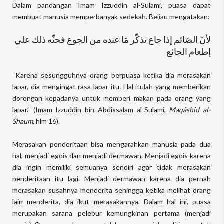
Dalam pandangan Imam Izzuddin al-Sulami, puasa dapat
membuat manusia memperbanyak sedekah. Beliau mengatakan:
لأنّ الصّائم إذا جاع تذكّر مَا عنده من الجوع فحثّه ذلك علي
إطعام الجائع
“Karena sesungguhnya orang berpuasa ketika dia merasakan
lapar, dia mengingat rasa lapar itu. Hal itulah yang memberikan
dorongan kepadanya untuk memberi makan pada orang yang
lapar.” (Imam Izzuddin bin Abdissalam al-Sulami,
Maqâshid al-
Shaum
, hlm 16).
Merasakan penderitaan bisa mengarahkan manusia pada dua
hal, menjadi egois dan menjadi dermawan. Menjadi egois karena
dia ingin memiliki semuanya sendiri agar tidak merasakan
penderitaan itu lagi. Menjadi dermawan karena dia pernah
merasakan susahnya menderita sehingga ketika melihat orang
lain menderita, dia ikut merasakannya. Dalam hal ini, puasa
merupakan sarana pelebur kemungkinan pertama (menjadi