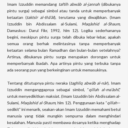
Imam Izzuddin memandang
taftîh abwâb al-jannah
(dibukanya
pintu surga) sebagai simbol atau tanda untuk memperbanyak
ketaatan (
taktsîr al-thâ’ât
), terutama yang diwajibkan. (Imam
Izzuddin bin Abdissalam al-Sulami,
Maqâshid al-Shaum
,
Damaskus: Darul Fikr, 1992, hlm 12). Logika sederhananya
begini, meskipun pintu surga telah dibuka lebar-lebar, apakah
semua orang berhak melintasinya tanpa memperbanyak
ketaatan selama bulan Ramadhan dan bulan-bulan setelahnya?
Artinya, dibukanya pintu surga merupakan dorongan untuk
memperbanyak ibadah. Apa artinya pintu yang terbuka tanpa
ada seorang pun yang berkeinginan untuk memasukinya.
Tentang ditutupnya pintu neraka (
taghlîq abwâb al-nâr
), Imam
Izzuddin menganggapnya sebagai simbol, “
qillah al-ma’âshî
,”
untuk menyedikitkan maksiat. (Imam Izzuddin bin Abdissalam al-
Sulami,
Maqâshid al-Shaum
, hlm 12). Penggunaan kata “
qillah
—
sedikit” ini menarik, seakan-akan Imam Izzuddin memahami betul
manusia yang tidak mungkin sempurna dalam menghindari
kesalahan. Manusia pasti membawa dosanya ketika menghadap