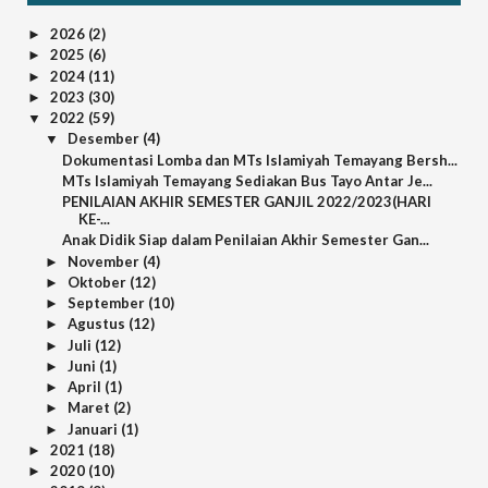
2026
(2)
►
2025
(6)
►
2024
(11)
►
2023
(30)
►
2022
(59)
▼
Desember
(4)
▼
Dokumentasi Lomba dan MTs Islamiyah Temayang Bersh...
MTs Islamiyah Temayang Sediakan Bus Tayo Antar Je...
PENILAIAN AKHIR SEMESTER GANJIL 2022/2023(HARI
KE-...
Anak Didik Siap dalam Penilaian Akhir Semester Gan...
November
(4)
►
Oktober
(12)
►
September
(10)
►
Agustus
(12)
►
Juli
(12)
►
Juni
(1)
►
April
(1)
►
Maret
(2)
►
Januari
(1)
►
2021
(18)
►
2020
(10)
►