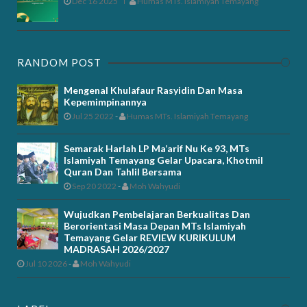
Dec 16 2025
Humas MTs. Islamiyah Temayang
RANDOM POST
Mengenal Khulafaur Rasyidin Dan Masa
Kepemimpinannya
Jul 25 2022
-
Humas MTs. Islamiyah Temayang
Semarak Harlah LP Ma’arif Nu Ke 93, MTs
Islamiyah Temayang Gelar Upacara, Khotmil
Quran Dan Tahlil Bersama
Sep 20 2022
-
Moh Wahyudi
Wujudkan Pembelajaran Berkualitas Dan
Berorientasi Masa Depan MTs Islamiyah
Temayang Gelar REVIEW KURIKULUM
MADRASAH 2026/2027
Jul 10 2026
-
Moh Wahyudi