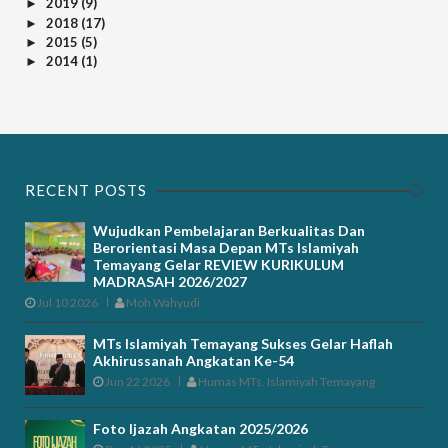
2019
(9)
►
2018
(17)
►
2015
(5)
►
2014
(1)
►
RECENT POSTS
Wujudkan Pembelajaran Berkualitas Dan
Berorientasi Masa Depan MTs Islamiyah
Temayang Gelar REVIEW KURIKULUM
MADRASAH 2026/2027
Jul 10 2026
Moh Wahyudi
MTs Islamiyah Temayang Sukses Gelar Haflah
Akhirussanah Angkatan Ke-54
Jun 22 2026
Humas MTs. Islamiyah Temayang
Foto Ijazah Angkatan 2025/2026