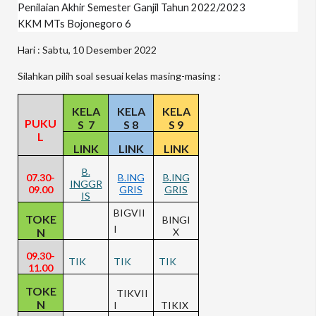
Penilaian Akhir Semester Ganjil Tahun 2022/2023

KKM MTs Bojonegoro 6
Hari : Sabtu, 10 Desember 2022
Silahkan pilih soal sesuai kelas masing-masing :
KELA
KELA
KELA
PUKU
S
7
S 8
S 9
L
LINK
LINK
LINK
B.
07.30-
B.
ING
B.ING
INGGR
09.00
GRIS
GRIS
IS
BIGVII
TOKE
BINGI
I
N
X
09.30-
TIK
TIK
TIK
11.00
TOKE
TIKVII
N
I
TIKIX